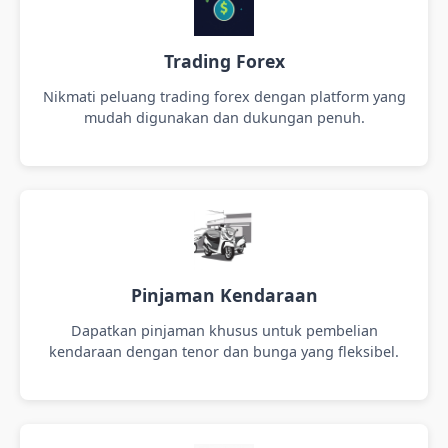
Trading Forex
Nikmati peluang trading forex dengan platform yang
mudah digunakan dan dukungan penuh.
Pinjaman Kendaraan
Dapatkan pinjaman khusus untuk pembelian
kendaraan dengan tenor dan bunga yang fleksibel.