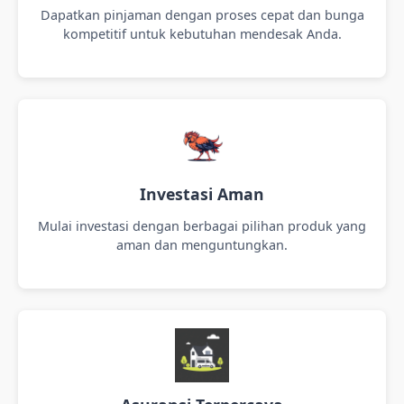
Dapatkan pinjaman dengan proses cepat dan bunga
kompetitif untuk kebutuhan mendesak Anda.
Investasi Aman
Mulai investasi dengan berbagai pilihan produk yang
aman dan menguntungkan.