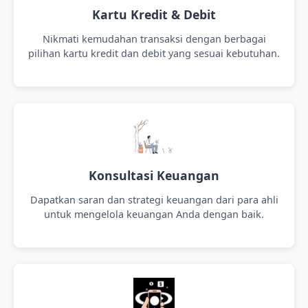
Kartu Kredit & Debit
Nikmati kemudahan transaksi dengan berbagai
pilihan kartu kredit dan debit yang sesuai kebutuhan.
Konsultasi Keuangan
Dapatkan saran dan strategi keuangan dari para ahli
untuk mengelola keuangan Anda dengan baik.