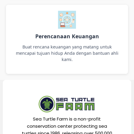
Perencanaan Keuangan
Buat rencana keuangan yang matang untuk
mencapai tujuan hidup Anda dengan bantuan ahli
kami.
Sea Turtle Farm is a non-profit
conservation center protecting sea
turtles since 1986, releasing over 500,000