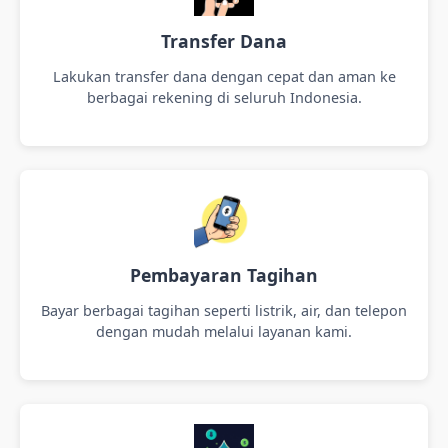
Transfer Dana
Lakukan transfer dana dengan cepat dan aman ke
berbagai rekening di seluruh Indonesia.
Pembayaran Tagihan
Bayar berbagai tagihan seperti listrik, air, dan telepon
dengan mudah melalui layanan kami.
Display Ads